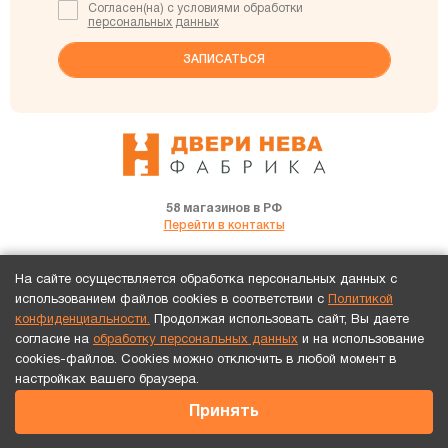
Согласен(на) с условиями обработки
персональных данных
58 магазинов в РФ
Перейти в контакты
г. Кировск, ул. Набережная, д. 5
На сайте осуществляется обработка персональных данных с
+7(965) 030-30-88
использованием файлов cookies в соответствии с
Политикой
конфиденциальности.
Продолжая использовать сайт, Вы даете
согласие на
обработку персональных данных
и на использование
cookies-файлов. Cookies можно отключить в любой момент в
Каталог
Услуги
О нас
Отзывы
Акции
Франшиза
Сертификаты
настройках вашего браузера.
Адреса
Принять
© 2026 Двери Нева
Предоставленные на сайте данные имеют
информационный характер и не являются публичной офертой.