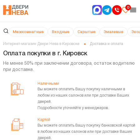
0
Межкомнатные
Входные
Скрытые
Эмалевые
Эко
Интернет-магазин Двери Нева в Кировске
Доставка и оплата
Оплата покупки в г. Кировск
Не менее 50% при заключении договора, остаток водителю
при доставке.
Наличными
Вы можете оплатить Вашу покупку наличными в
любом из наших салонов или при доставке Ваших
дверей.
Подробности уточняйте у менеджеров.
Картой
Вы можете оплатить Вашу покупку банковской картой
в любом из наших салонов или при доставке Ваших
дверей.