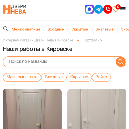
0
Межкомнатные
Входные
Скрытые
Эмалевые
Эко
Интернет-магазин Двери Нева в Кировске
Портфолио
Наши работы в Кировске
Межкомнатные
Входные
Скрытые
Рейки