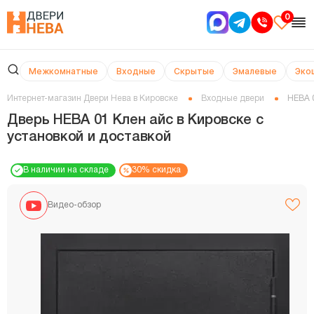
0
Межкомнатные
Входные
Скрытые
Эмалевые
Эко
Интернет-магазин Двери Нева в Кировске
Входные двери
НЕВА 
Дверь НЕВА 01 Клен айс в Кировске с
установкой и доставкой
В наличии на складе
30% скидка
Видео-обзор