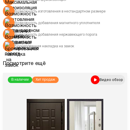
Возможность изготовления в нестандартном размере
Возможность добавления магнитного уплотнителя
Возможность добавления нержавеющего порога
Бронированная накладка на замок
Посмотрите ещё
Видео обзор
В наличии
Хит продаж