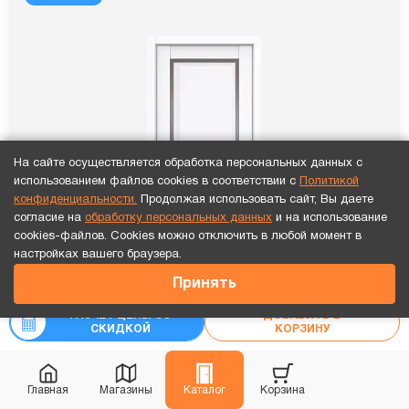
На сайте осуществляется обработка персональных данных с
использованием файлов cookies в соответствии с
Политикой
конфиденциальности.
Продолжая использовать сайт, Вы даете
согласие на
обработку персональных данных
и на использование
cookies-файлов. Cookies можно отключить в любой момент в
Точный расчет за 10 минут по СМС или телефону!
настройках вашего браузера.
31 812
₽
Принять
РАСЧЕТ ЦЕНЫ СО
ДОБАВИТЬ В
СКИДКОЙ
КОРЗИНУ
Главная
Магазины
Каталог
Корзина
ПО Queen N23 Велюр белый