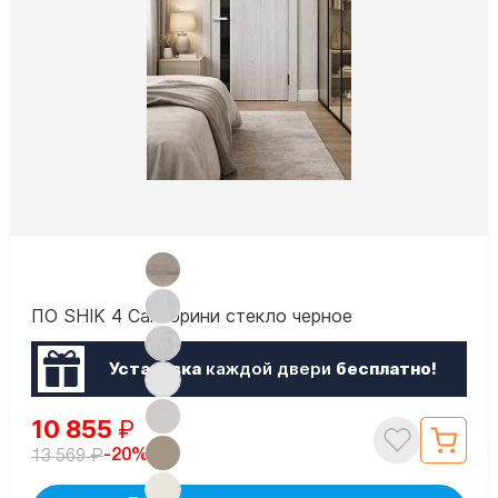
ПО SHIK 4 Санторини стекло черное
Установка
каждой двери
бесплатно!
10 855
₽
₽
-20%
13 569