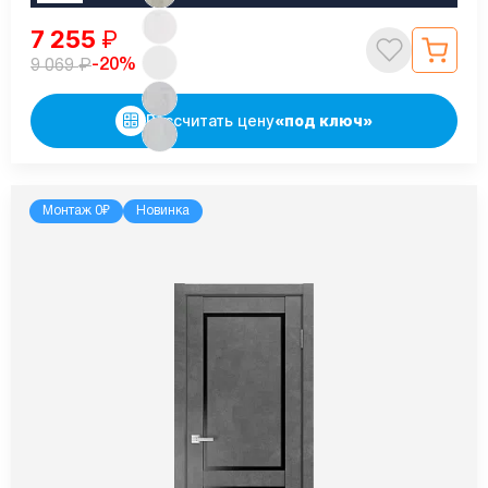
7 255
₽
₽
-20%
9 069
Рассчитать цену
«под ключ»
Монтаж 0₽
Новинка