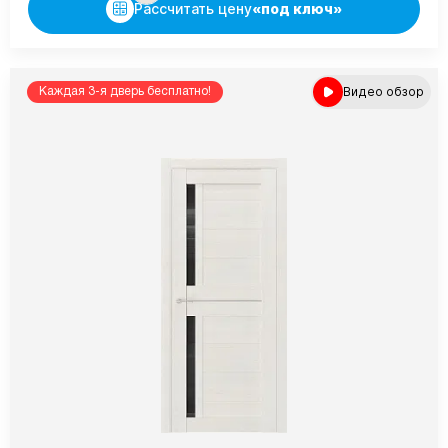
Рассчитать цену
«под ключ»
Видео обзор
Каждая 3-я дверь бесплатно!