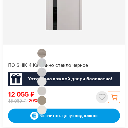
ПО SHIK 4 Капучино стекло черное
Установка
каждой двери
бесплатно!
12 055
₽
₽
-20%
15 069
Рассчитать цену
«под ключ»