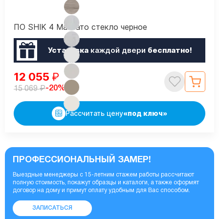
ПО SHIK 4 Макиато стекло черное
Установка
каждой двери
бесплатно!
12 055
₽
₽
-20%
15 069
Рассчитать цену
«под ключ»
ПРОФЕССИОНАЛЬНЫЙ ЗАМЕР!
Выездные менеджеры с 15-летним стажем работы рассчитают
полную стоимость, покажут образцы и каталоги, а также оформят
договор на дому и примут оплату удобным для Вас способом.
ЗАПИСАТЬСЯ