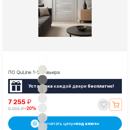
ПО QuLine 1-5 Ривьера
Установка
каждой двери
бесплатно!
7 255
₽
₽
-20%
9 069
Рассчитать цену
«под ключ»