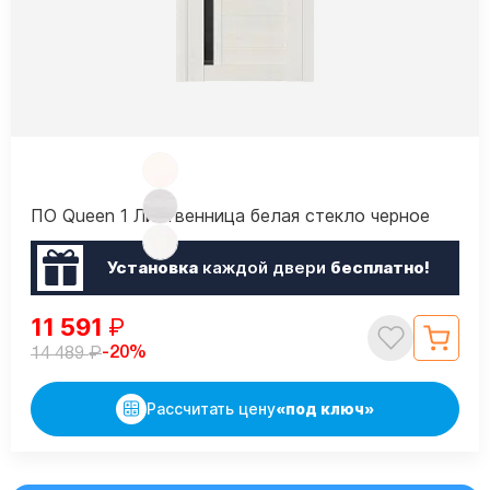
ПО Queen 1 Лиственница белая стекло черное
Установка
каждой двери
бесплатно!
11 591
₽
₽
-20%
14 489
Рассчитать цену
«под ключ»