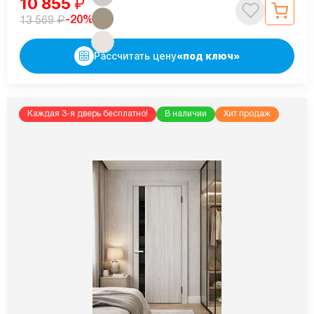
10 855
₽
₽
-20%
13 569
Рассчитать цену
«под ключ»
Каждая 3-я дверь бесплатно!
В наличии
Хит продаж