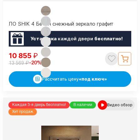
ПО SHIK 4 Бетон снежный зеркало графит
Установка
каждой двери
бесплатно!
10 855
₽
₽
-20%
13 569
Рассчитать цену
«под ключ»
Видео обзор
Каждая 3-я дверь бесплатно!
В наличии
Хит продаж