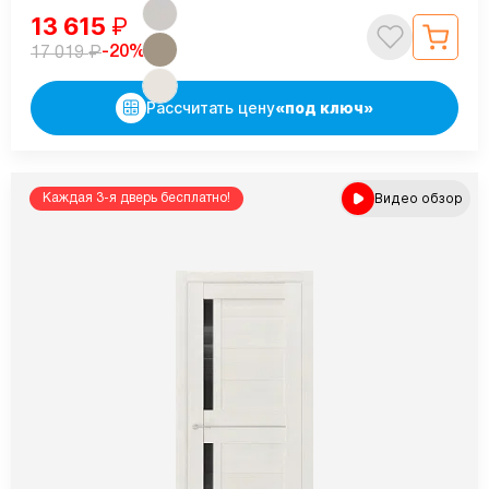
13 615
₽
₽
-20%
17 019
Рассчитать цену
«под ключ»
Видео обзор
Каждая 3-я дверь бесплатно!