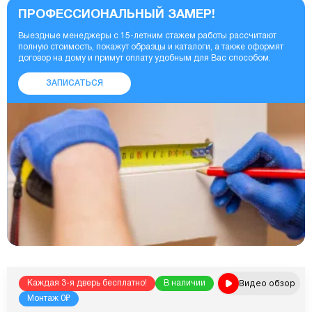
ПРОФЕССИОНАЛЬНЫЙ ЗАМЕР!
Выездные менеджеры с 15-летним стажем работы рассчитают
полную стоимость, покажут образцы и каталоги, а также оформят
договор на дому и примут оплату удобным для Вас способом.
ЗАПИСАТЬСЯ
Видео обзор
Каждая 3-я дверь бесплатно!
В наличии
Монтаж 0₽