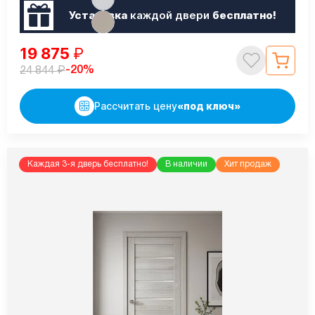
Установка
каждой двери
бесплатно!
19 875
₽
₽
-20%
24 844
Рассчитать цену
«под ключ»
Каждая 3-я дверь бесплатно!
В наличии
Хит продаж