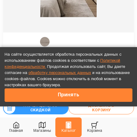
ПО SHIK 4 Санторини стекло черное
На сайте осуществляется обработка персональных данных с
использованием файлов cookies в соответствии с
Политикой
конфиденциальности.
Продолжая использовать сайт, Вы даете
Установка
каждой двери
бесплатно!
согласие на
обработку персональных данных
и на использование
cookies-файлов. Cookies можно отключить в любой момент в
10 855
₽
Точный расчет за 10 минут по СМС или телефону!
настройках вашего браузера.
₽
-20%
13 569
47 740
₽
Принять
РАСЧЕТ ЦЕНЫ СО
ДОБАВИТЬ В
Рассчитать цену
«под ключ»
СКИДКОЙ
КОРЗИНУ
Главная
Магазины
Каталог
Корзина
Монтаж 0₽
Новинка