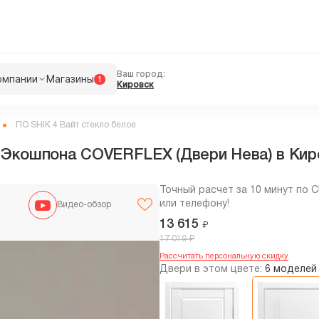
Ваш город:
омпании
Магазины
1
Кировск
ПО SHIK 4 Вайт стекло белое
 Экошпона COVERFLEX (Двери Нева) в Киро
Точный расчет за 10 минут по 
или телефону!
Видео-обзор
13 615
₽
₽
17 019
Рассчитать персональную скидку
Двери в этом цвете:
6 моделей