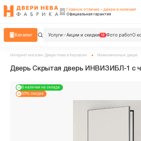
Главное отличие - двери в наличии!
Официальная гарантия
Каталог
Услуги
Акции и скидки
Фото работ
О к
13
Интернет-магазин Двери Нева в Кировске
Межкомнатные двери
Дверь Скрытая дверь ИНВИЗИБЛ-1 с чер
В наличии на складе
30% скидка