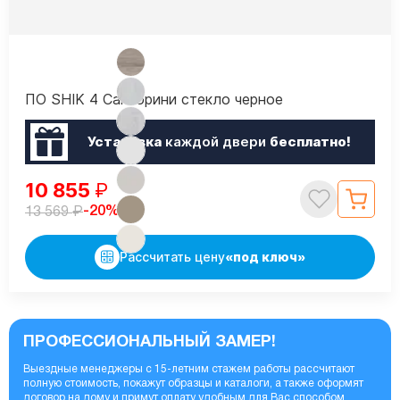
ПО SHIK 4 Санторини стекло черное
Установка
каждой двери
бесплатно!
10 855
₽
₽
-20%
13 569
Рассчитать цену
«под ключ»
ПРОФЕССИОНАЛЬНЫЙ ЗАМЕР!
Выездные менеджеры с 15-летним стажем работы рассчитают
полную стоимость, покажут образцы и каталоги, а также оформят
договор на дому и примут оплату удобным для Вас способом.