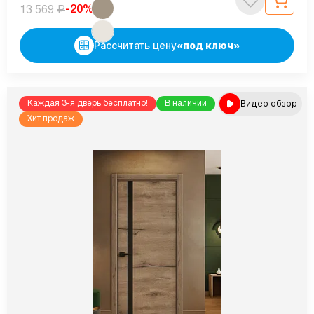
₽
-20%
13 569
Рассчитать цену
«под ключ»
Видео обзор
Каждая 3-я дверь бесплатно!
В наличии
Хит продаж