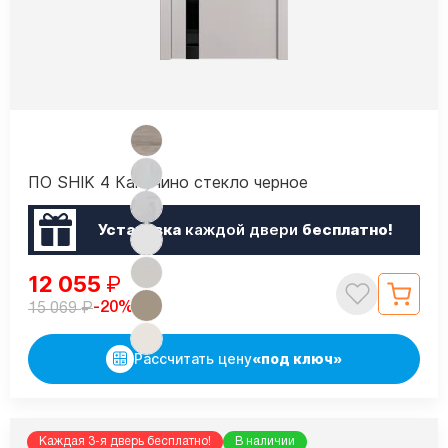
ПО SHIK 4 Капучино стекло черное
Установка
каждой двери
бесплатно!
12 055
₽
₽
-20%
15 069
Рассчитать цену
«под ключ»
Каждая 3-я дверь бесплатно!
В наличии