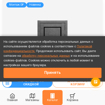
Монтаж 0₽
Новинка
На сайте осуществляется обработка персональных данных с
использованием файлов cookies в соответствии с
Политикой
конфиденциальности.
Продолжая использовать сайт, Вы даете
согласие на
обработку персональных данных
и на использование
cookies-файлов. Cookies можно отключить в любой момент в
Точный расчет за 10 минут по СМС или телефону!
настройках вашего браузера.
31 812
₽
Принять
РАСЧЕТ ЦЕНЫ СО
ДОБАВИТЬ В
СКИДКОЙ
КОРЗИНУ
Главная
Магазины
Каталог
Корзина
ПО SKY 1 Бетон темный стекло черное