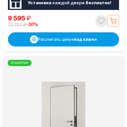
Установка
каждой двери
бесплатно!
9 595
₽
₽
-30%
13 707
Рассчитать цену
«под ключ»
В наличии