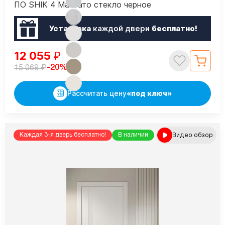
ПО SHIK 4 Макиато стекло черное
Установка
каждой двери
бесплатно!
12 055
₽
₽
-20%
15 069
Рассчитать цену
«под ключ»
Видео обзор
Каждая 3-я дверь бесплатно!
В наличии