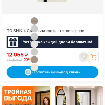
ПО SHIK 4 Слоновая кость стекло черное
Установка
каждой двери
бесплатно!
12 055
₽
₽
-20%
15 069
Рассчитать цену
«под ключ»