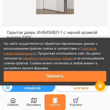
Скрытая дверь ИНВИЗИБЛ-1 с черной кромкой
высота 2300
На сайте осуществляется обработка персональных данных с
Установка
каждой двери
бесплатно!
использованием файлов cookies в соответствии с
Политикой
конфиденциальности.
Продолжая использовать сайт, Вы даете
согласие на
обработку персональных данных
и на использование
9 595
₽
cookies-файлов. Cookies можно отключить в любой момент в
₽
Точный расчет за 10 минут по СМС или телефону!
-30%
13 707
настройках вашего браузера.
8 047
₽
Принять
₽
10 059
Рассчитать цену
«под ключ»
РАСЧЕТ ЦЕНЫ СО
ДОБАВИТЬ В
СКИДКОЙ
КОРЗИНУ
Монтаж 0₽
Новинка
Главная
Магазины
Каталог
Корзина