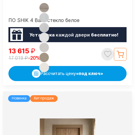
ПО SHIK 4 Вайт стекло белое
Установка
каждой двери
бесплатно!
13 615
₽
₽
-20%
17 019
Рассчитать цену
«под ключ»
Новинка
Хит продаж