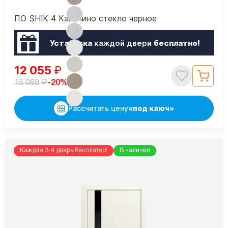
ПО SHIK 4 Капучино стекло черное
Установка
каждой двери
бесплатно!
12 055
₽
₽
-20%
15 069
Рассчитать цену
«под ключ»
Каждая 3-я дверь бесплатно!
В наличии