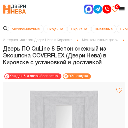
0
Межкомнатные
Входные
Скрытые
Эмалевые
Эко
Интернет-магазин Двери Нева в Кировске
Межкомнатные двери
Дверь ПО QuLine 8 Бетон снежный из
Экошпона COVERFLEX (Двери Нева) в
Кировске с установкой и доставкой
Каждая 3-я дверь бесплатно!
20% скидка