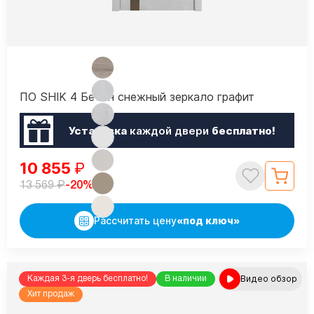
ПО SHIK 4 Бетон снежный зеркало графит
Установка
каждой двери
бесплатно!
10 855
₽
₽
-20%
13 569
Рассчитать цену
«под ключ»
Видео обзор
Каждая 3-я дверь бесплатно!
В наличии
Хит продаж