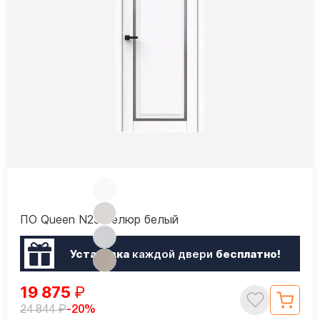
ПО Queen N23 Велюр белый
Установка
каждой двери
бесплатно!
19 875
₽
₽
-20%
24 844