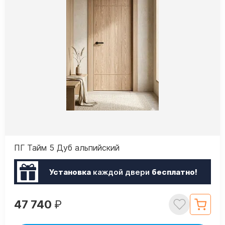
ПГ Тайм 5 Дуб альпийский
Установка
каждой двери
бесплатно!
47 740
₽