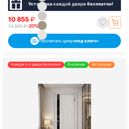
Установка
каждой двери
бесплатно!
10 855
₽
₽
-20%
13 569
Рассчитать цену
«под ключ»
Каждая 3-я дверь бесплатно!
В наличии
Хит продаж