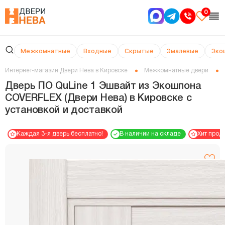
0
Межкомнатные
Входные
Скрытые
Эмалевые
Эко
Интернет-магазин Двери Нева в Кировске
Межкомнатные двери
Дверь ПО QuLine 1 Эшвайт из Экошпона
COVERFLEX (Двери Нева) в Кировске с
установкой и доставкой
Каждая 3-я дверь бесплатно!
В наличии на складе
Хит прод