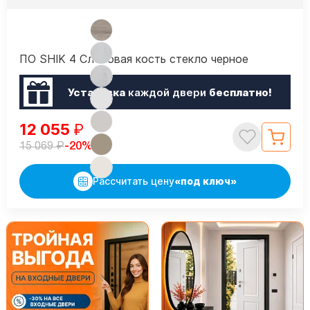
ПО SHIK 4 Слоновая кость стекло черное
Установка
каждой двери
бесплатно!
12 055
₽
₽
-20%
15 069
Рассчитать цену
«под ключ»