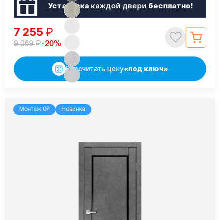
Установка
каждой двери
бесплатно!
7 255
₽
₽
-20%
9 069
Рассчитать цену
«под ключ»
Монтаж 0₽
Новинка