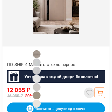
ПО SHIK 4 Макиато стекло черное
Установка
каждой двери
бесплатно!
12 055
₽
₽
-20%
15 069
Рассчитать цену
«под ключ»