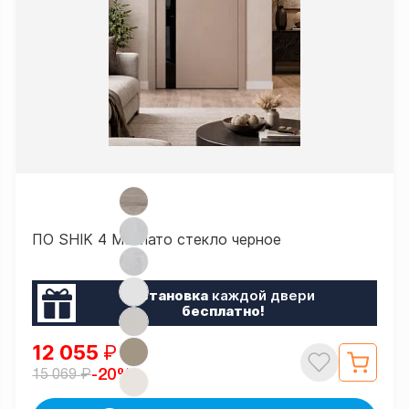
ПО SHIK 4 Макиато стекло черное
Установка
каждой двери
бесплатно!
12 055
₽
₽
-20%
15 069