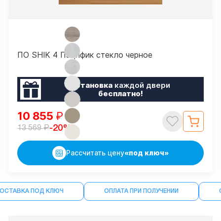
ПО SHIK 4 Пацифик стекло черное
Установка
каждой двери
бесплатно!
10 855
₽
₽
-20%
13 569
Рассчитать цену
«под ключ»
ДОСТАВКА ПОД КЛЮЧ
ОПЛАТА ПРИ ПОЛУЧЕНИИ