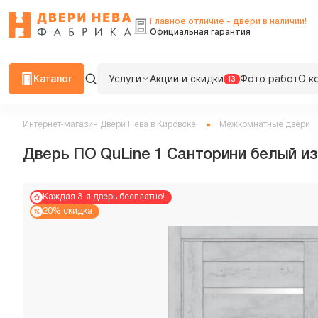
Главное отличие - двери в наличии!
Официальная гарантия
Каталог
Услуги
Акции и скидки
Фото работ
О к
13
Интернет-магазин Двери Нева в Кировске
Межкомнатные двери
Дверь ПО QuLine 1 Санторини белый и
Каждая 3-я дверь бесплатно!
20% скидка