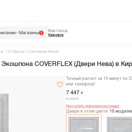
Ваш город:
омпании
Магазины
1
Кировск
ПО QuLine 1 Санторини белый
з Экошпона COVERFLEX (Двери Нева) в Кир
Точный расчет за 10 минут по 
или телефону!
7 447
₽
₽
9 309
Рассчитать персональную скидку
Двери в этом цвете:
10 моделе