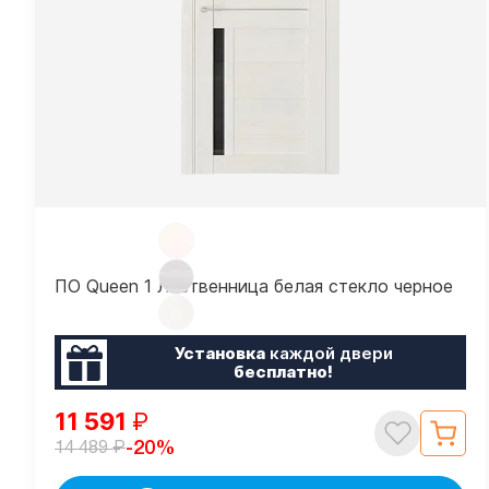
ПО Queen 1 Лиственница белая стекло черное
Установка
каждой двери
бесплатно!
11 591
₽
₽
-20%
14 489