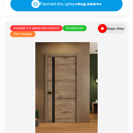
Рассчитать цену
«под ключ»
Каждая 3-я дверь бесплатно!
В наличии
Видео обзор
Хит продаж