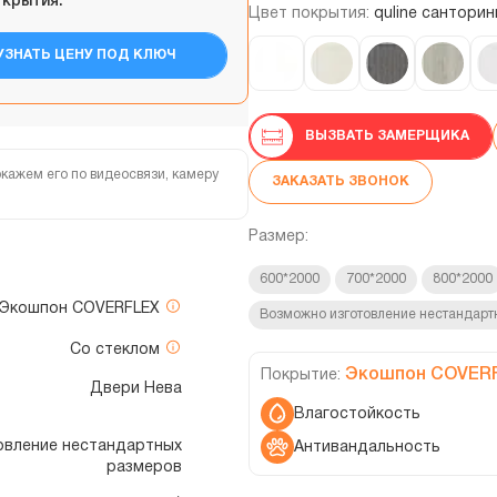
ткрытия:
Цвет покрытия:
quline санторин
УЗНАТЬ ЦЕНУ ПОД КЛЮЧ
ВЫЗВАТЬ ЗАМЕРЩИКА
кажем его по видеосвязи, камеру
ЗАКАЗАТЬ ЗВОНОК
Размер:
600*2000
700*2000
800*2000
Экошпон COVERFLEX
Возможно изготовление нестандарт
Со стеклом
Экошпон COVER
Покрытие:
Двери Нева
Влагостойкость
отовление нестандартных
Антивандальность
размеров